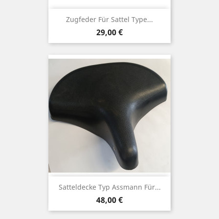
Zugfeder Für Sattel Type...
Preis
29,00 €
Satteldecke Typ Assmann Für...
Preis
48,00 €