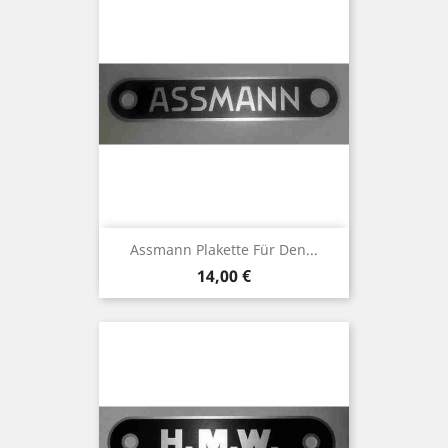
Assmann Plakette Für Den...
Preis
14,00 €