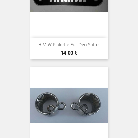
H.M.W Plakette Für Den Sattel
Preis
14,00 €