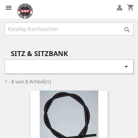
shopping_cart



SITZ & SITZBANK

1 - 8 von 8 Artikel(n)