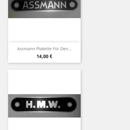
Assmann Plakette Für Den...
Preis
14,00 €