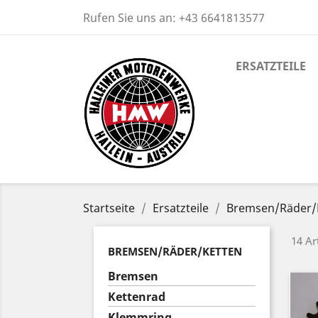
Rufen Sie uns an:
+43 6641813577
ERSATZTEILE
Startseite
Ersatzteile
Bremsen/Räder/
14 Ar
BREMSEN/RÄDER/KETTEN
Bremsen
Kettenrad
Klemmring