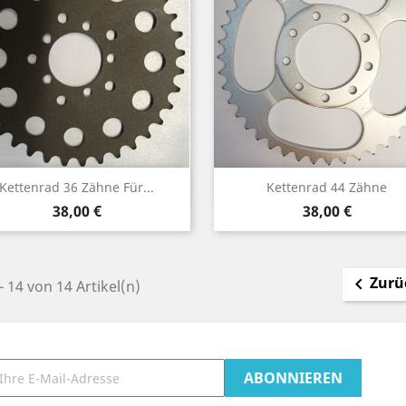
Vorschau
Vorschau


Kettenrad 36 Zähne Für...
Kettenrad 44 Zähne
Preis
Preis
38,00 €
38,00 €
Zurü

- 14 von 14 Artikel(n)