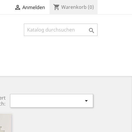
shopping_cart

Warenkorb
(0)
Anmelden

ert

ch: