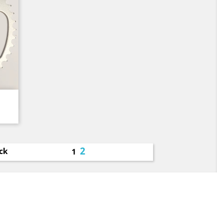
2
ck
1