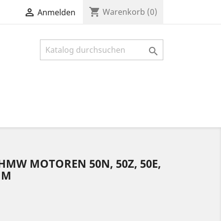
shopping_cart

Warenkorb
(0)
Anmelden

MW MOTOREN 50N, 50Z, 50E,
MM