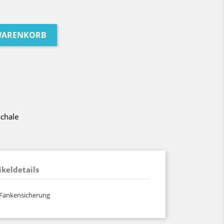
 WARENKORB
schale
ikeldetails
 Fankensicherung