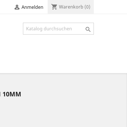
shopping_cart

Warenkorb
(0)
Anmelden

H 10MM