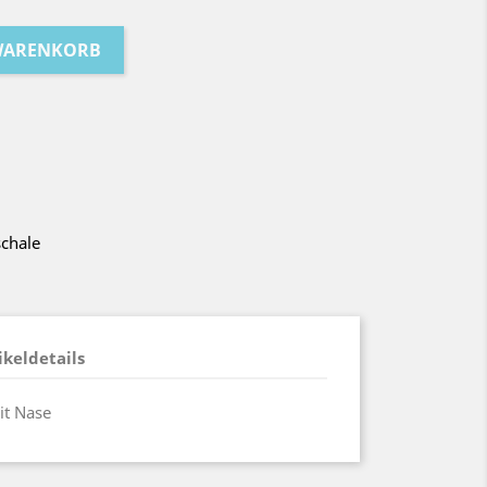
 WARENKORB
schale
ikeldetails
it Nase