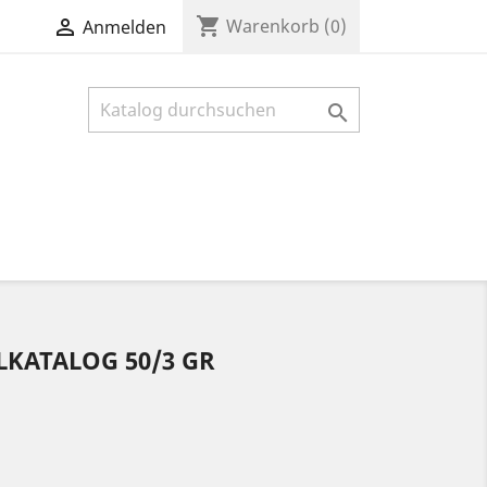
shopping_cart

Warenkorb
(0)
Anmelden

LKATALOG 50/3 GR